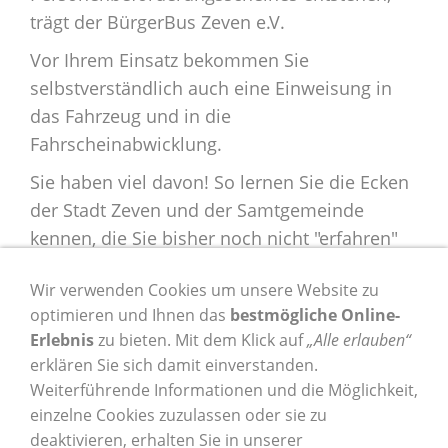
trägt der BürgerBus Zeven e.V.
Vor Ihrem Einsatz bekommen Sie
selbstverständlich auch eine Einweisung in
das Fahrzeug und in die
Fahrscheinabwicklung.
Sie haben viel davon! So lernen Sie die Ecken
der Stadt Zeven und der Samtgemeinde
kennen, die Sie bisher noch nicht "erfahren"
haben. Sie lernen eine ganze Menge Leute
Wir verwenden Cookies um unsere Website zu
kennen, die Ihnen dankbar sein werden, dass
optimieren und Ihnen das
bestmögliche Online-
Sie ihnen mit Ihrem ehrenamtlichen
Erlebnis
zu bieten. Mit dem Klick auf
„Alle erlauben“
Engagement Mobilität verschaffen. Außerdem
erklären Sie sich damit einverstanden.
macht es schlicht und einfach Spaß BügerBus
Weiterführende Informationen und die Möglichkeit,
-Fahrer/in zu sein!
einzelne Cookies zuzulassen oder sie zu
deaktivieren, erhalten Sie in unserer